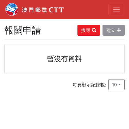
報關申請
搜尋
建立
暫沒有資料
每頁顯示紀錄數:
10