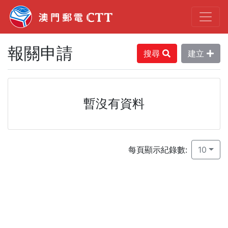
報關申請
搜尋
建立
暫沒有資料
每頁顯示紀錄數:
10